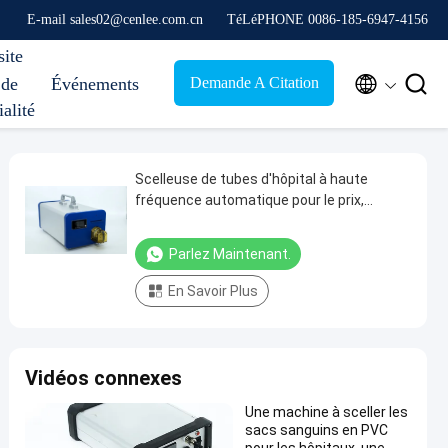
E-mail sales02@cenlee.com.cn
TéLéPHONE 0086-185-6947-4156
site


Demande A Citation
 de
Événements
ialité
Scelleuse de tubes d'hôpital à haute
fréquence automatique pour le prix,
scelleuse de tubes de sacs de collecte de
sang mobile
Parlez Maintenant.
En Savoir Plus
Vidéos connexes
Une machine à sceller les
sacs sanguins en PVC