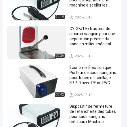
pour les hôpitaux, une
machine à sceller les
sacs sanguins pour les
banques de sang
Étancheur de tubes pour sacs
01:19
2025-08-13
sanguins
CY-XFJ1 Extracteur de
plasma sanguin pour une
séparation précise du
sang en milieu médical
Étancheur de tubes pour sacs
00:26
2025-08-13
sanguins
Économie Électronique
Porteur de sacs sanguins
pour tubes de scellage
FR-6.0 avec PE ou PVC
Étancheur de tubes pour sacs
00:42
2025-08-13
sanguins
Dispositif de fermeture
de l'étanchéité des tubes
pour sacs sanguins
médicaux Machine
d'étanchéité thermique à