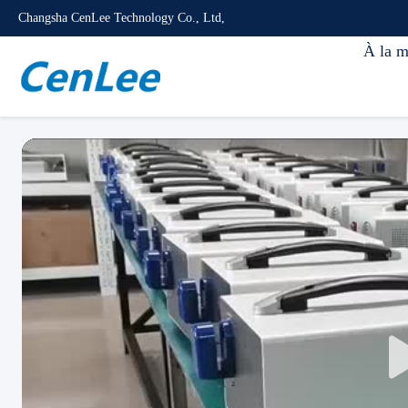
Changsha CenLee Technology Co., Ltd,
À la m