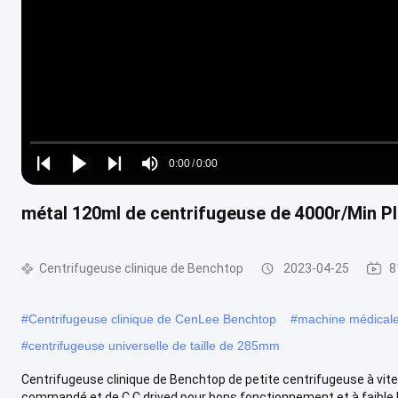
Loaded
:
0%
0:00
/
0:00
Play
Play
Play
Mute
Current
Duration
next
next
métal 120ml de centrifugeuse de 4000r/Min Pla
Time
Centrifugeuse clinique de Benchtop
2023-04-25
8
#
Centrifugeuse clinique de CenLee Benchtop
#
machine médicale
#
centrifugeuse universelle de taille de 285mm
Centrifugeuse clinique de Benchtop de petite centrifugeuse à vi
commandé et de C.C drived pour bons fonctionnement et à faible bru