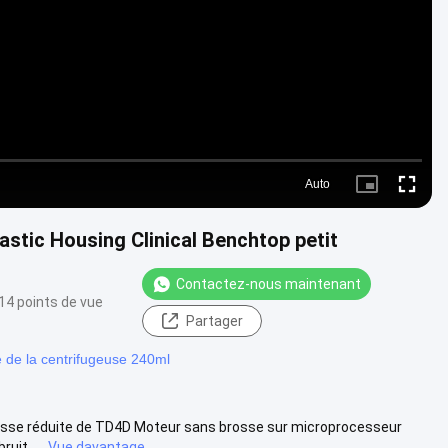
Video
Auto
Picture-
Fullscre
in-
Picture
stic Housing Clinical Benchtop petit
Contactez-nous maintenant
14 points de vue
Partager
 de la centrifugeuse 240ml
tesse réduite de TD4D Moteur sans brosse sur microprocesseur
it. ...
Vue davantage