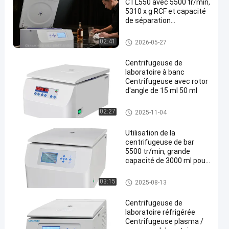
CTL550 avec 5500 tr/min,
5310 x g RCF et capacité
de séparation
d'échantillons de 3000 ml
Centrifugeuse clinique de Ben
02:41
2026-05-27
chtop
Centrifugeuse de
laboratoire à banc
Centrifugeuse avec rotor
d'angle de 15 ml 50 ml
en
Centrifugeuse clinique de Ben
02:27
2025-11-04
chtop
Utilisation de la
centrifugeuse de bar
5500 tr/min, grande
capacité de 3000 ml pour
la séparation des
cocktails et des boissons
Centrifugeuses de PRP
03:15
2025-08-13
Centrifugeuse de
laboratoire réfrigérée
Centrifugeuse plasma /