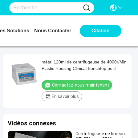
es Solutions
Nous Contacter
Citation
métal 120ml de centrifugeuse de 4000r/Min
Plastic Housing Clinical Benchtop petit
Contactez-nous maintenant
En savoir plus
Vidéos connexes
Centrifugeuse de bureau