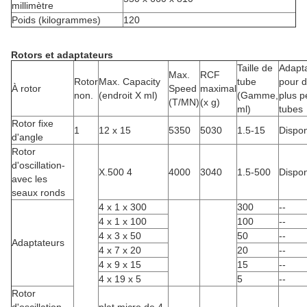
millimètre
Poids (kilogrammes)
120
Rotors et adaptateurs
Taille de
Adapt
Max.
RCF
Rotor
Max. Capacity
tube
pour 
À rotor
Speed
maximal
non.
(endroit X ml)
(Gamme,
plus pe
(T/MN)
(x g)
ml)
tubes
Rotor fixe
1
12 x 15
5350
5030
1.5-15
Dispon
d'angle
Rotor
d'oscillation-
X.500 4
4000
3040
1.5-500
Dispon
avec les
seaux ronds
4 x 1 x 300
300
--
4 x 1 x 100
100
--
4 x 3 x 50
50
--
Adaptateurs
4 x 7 x 20
20
--
4 x 9 x 15
15
--
4 x 19 x 5
5
--
Rotor