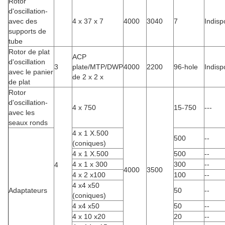
Rotor
d'oscillation-
avec des
4 x 37 x 7
4000
3040
7
Indisp
supports de
tube
Rotor de plat
ACP
d'oscillation
3
plate/MTP/DWP
4000
2200
96-hole
Indisp
avec le panier
de 2 x 2 x
de plat
Rotor
d'oscillation-
4 x 750
15-750
---
avec les
seaux ronds
4 x 1 X.500
500
--
(coniques)
4 x 1 X.500
500
--
4 x 1 x 300
300
--
4
4000
3500
4 x 2 x100
100
--
4 x4 x50
Adaptateurs
50
--
(coniques)
4 x4 x50
50
--
4 x 10 x20
20
--