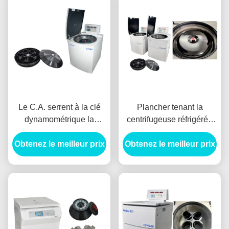
Le C.A. serrent à la clé
Plancher tenant la
dynamométrique la
centrifugeuse réfrigérée
centrifugeuse 6000ml de
de grand volumn
Obtenez le meilleur prix
position de plancher de
Obtenez le meilleur prix
microprocesseur de
moteur