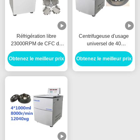
Réfrigération libre
Centrifugeuse d'usage
23000RPM de CFC de
universel de 40
centrifugeuse de position
programmes, 10000 t/mn
de plancher d'affichage à
Obtenez le meilleur prix
3A modèle Centrifuge de
Obtenez le meilleur prix
cristaux liquides CenLee
plancher de 3 phases