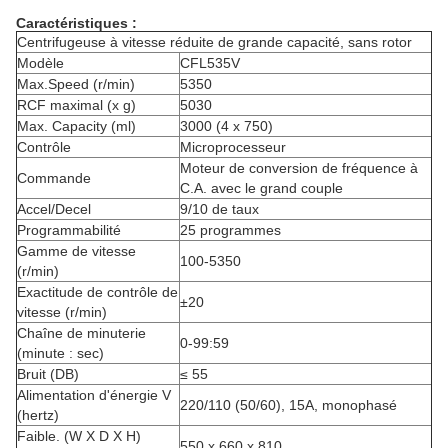
Caractéristiques :
Centrifugeuse à vitesse réduite de grande capacité, sans rotor
Modèle
CFL535V
Max.Speed (r/min)
5350
RCF maximal (x g)
5030
Max. Capacity (ml)
3000 (4 x 750)
Contrôle
Microprocesseur
Moteur de conversion de fréquence à
Commande
C.A. avec le grand couple
Accel/Decel
9/10 de taux
Programmabilité
25 programmes
Gamme de vitesse
100-5350
(r/min)
Exactitude de contrôle de
±20
vitesse (r/min)
Chaîne de minuterie
0-99:59
(minute : sec)
Bruit (DB)
≤ 55
Alimentation d'énergie V
220/110 (50/60), 15A, monophasé
(hertz)
Faible. (W X D X H)
550 x 660 x 810