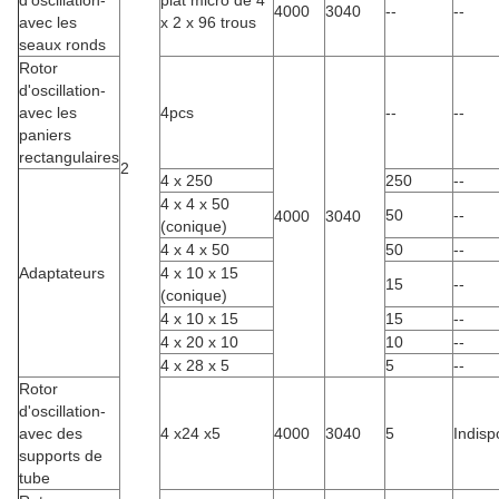
d'oscillation-
plat micro de 4
4000
3040
--
--
avec les
x 2 x 96 trous
seaux ronds
Rotor
d'oscillation-
avec les
4pcs
--
--
paniers
rectangulaires
2
4 x 250
250
--
4 x 4 x 50
50
--
4000
3040
(conique)
4 x 4 x 50
50
--
Adaptateurs
4 x 10 x 15
15
--
(conique)
4 x 10 x 15
15
--
4 x 20 x 10
10
--
4 x 28 x 5
5
--
Rotor
d'oscillation-
avec des
4 x24 x5
4000
3040
5
Indisp
supports de
tube