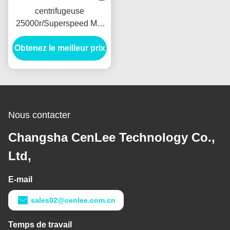
centrifugeuse
25000r/Superspeed Min
Imbalance Protection de
Obtenez le meilleur prix
position de plancher de
64800xg 4L
Nous contacter
Changsha CenLee Technology Co.,
Ltd,
E-mail
sales02@cenlee.com.cn
Temps de travail